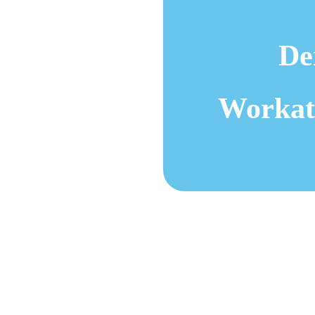
De
Workat